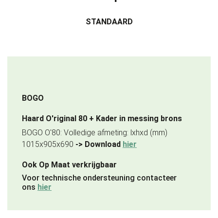
STANDAARD
BOGO
Haard O'riginal 80 + Kader in messing brons
BOGO O'80: Volledige afmeting: lxhxd (mm)
1015x905x690
-> Download
hier
Ook Op Maat verkrijgbaar
Voor technische ondersteuning contacteer
ons
hier