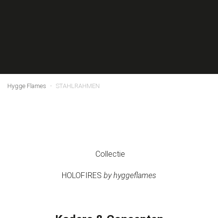
VIDEO'S
GALERIE
KONTAKT
Hygge Flames
STAHLRAHMEN
downloads
over
blog
Collectie
HOLOFIRES
by hyggeflames
verdelers