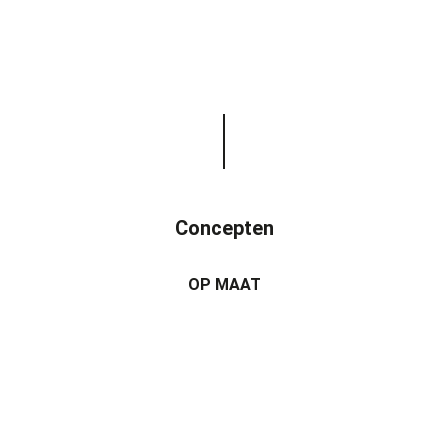
Concepten
OP MAAT
Esthetische vuurbeleving & optimale lichtinval
Onze maatwerk kaders voor grotere haardafmetingen en